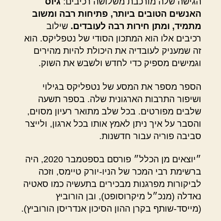
הגישה שלה מורכבת משלושה רכיבים:
גיוס
האנשים הטובים ביותר, פתיחות רבה ומשוב
מתמיד, ומתן חירות רבה לעובדים.
שילוב
רכיבים אלו הוא המתכון הסודי של נטפליקס. הוא
זה שמעניק לעובדיה את היכולת להיות מהירים
וגמישים מספיק כדי לחדש ולשבש את השוק.
הספר מספר את המסע של נטפליקס בגילוי
ושיפור התרבות הארגונית שלה. בספר תשעה
שלבים מפורטים. בכל שלב מתואר רעיון מסוים,
והסבר על איך ניתן לאמץ אותו בכל ארגון, ולייצר
סביבה פוריה עבור חדשנות.
״יוצאים מן הכלל״ פורסם בספטמבר 2020, היה
ברשימת רבי המכר של הניו-יורק טיימס, וזכה
לביקורות מפרגנות מבכירים בתעשיה כמו סאטיה
נאדלה (מנכ״ל מיקרוסופט), ובן הורוביץ
(מייסד-שותף בקרן ההון הסיכון אנדריסן הורוביץ).