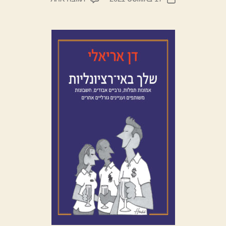
הפוסט
שלך
י
פוסט
באי-רציונליות
ד
יי
ב