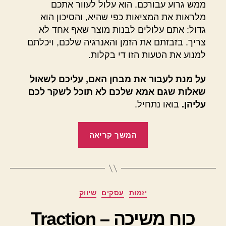
ממש גרוע עבורכם. הוא עלול לעוור אתכם
מלראות את המציאות כפי שהיא, והסיכון הוא
גדול: אתם עלולים לבנות מוצר שאף אחד לא
צריך. בזבזתם את הזמן והאנרגיה שלכם, ויכלתם
למנוע את הטעות הזו די בקלות.
על מנת לעבור את מבחן האם, עליכם לשאול
שאלות שגם אמא שלכם לא תוכל לשקר לכם
עליהן.
בואו נתחיל.
"מבחן
המשך קריאה
האם
–
The
Mom
מ
קטגוריות
יזמות
עסקים
שיווק
Test"
א
ת
כוח משיכה – Traction
מ