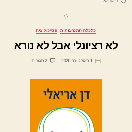
דן אריאלי
תגיות
מ
קטגוריות
כלכלה התנהגותית
פסיכולוגיה
א
ת
לא רציונלי אבל לא נורא
מ
ת
המחבר
על
1 באוקטובר 2020
2 תגובות
ן
תאריך
הפוסט
לא
י
פוסט
רציונלי
ד
אבל
יי
לא
ב
נורא