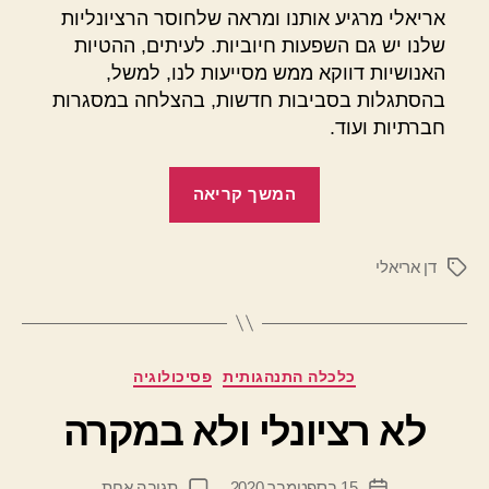
אריאלי מרגיע אותנו ומראה שלחוסר הרציונליות
שלנו יש גם השפעות חיוביות. לעיתים, ההטיות
האנושיות דווקא ממש מסייעות לנו, למשל,
בהסתגלות בסביבות חדשות, בהצלחה במסגרות
חברתיות ועוד.
"לא
המשך קריאה
רציונלי
אבל
דן אריאלי
לא
תגיות
נורא"
מ
קטגוריות
כלכלה התנהגותית
פסיכולוגיה
א
ת
לא רציונלי ולא במקרה
מ
ת
המחבר
על
15 בספטמבר 2020
תגובה אחת
ן
תאריך