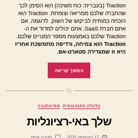
Traction (בעברית: כוח משיכה) הוא הסימן לכך
שהחברה שלכם ממריאה וצומחת. Traction הוא
הוכחה כמותית לביקוש של השוק. לדוגמה, אם
אתם חברת SaaS, אתם יכולים למדוד את ה-
Traction שלכם באמצעות מספר המנויים שלכם.
Traction הוא צמיחה, ורדיפה מתמשכת אחריו
היא זו שמגדירה סטארט-אפ.
"כוח
המשך קריאה
משיכה
–
Traction"
מ
קטגוריות
כלכלה התנהגותית
פסיכולוגיה
א
ת
שלך באי-רציונליות
מ
ת
המחבר
על
17 באוגוסט 2021
תגובה אחת
ן
תאריך