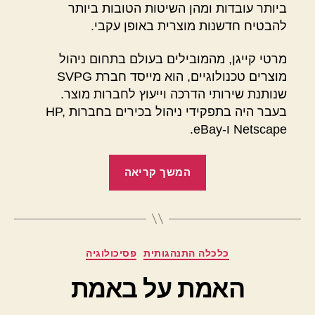
ביותר עובדות ומהן השיטות הטובות ביותר
להבטיח חדשנות מוצרית באופן עקבי.
מרטי קייגן, מהמובילים בעולם בתחום ניהול
מוצרים טכנולוגיים, הוא מייסד חברת SVPG
שנותנת שירותי הדרכה וייעוץ לחברות מוצר.
בעבר היה בתפקידי ניהול בכירים בחברות HP,
Netscape ו-eBay.
"מעורר
המשך קריאה
השראה
–
Inspired"
מ
קטגוריות
כלכלה התנהגותית
פסיכולוגיה
א
ת
האמת על באמת
מ
ת