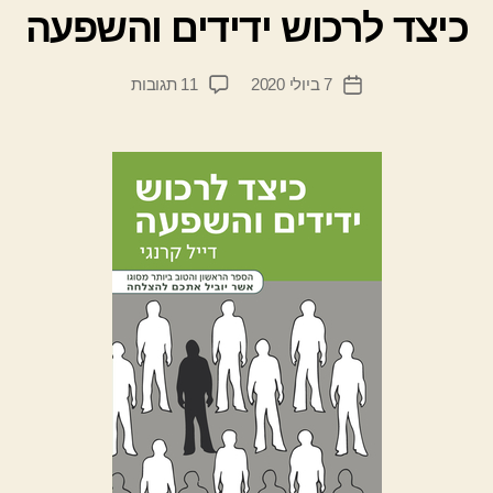
ת
כיצד לרכוש ידידים והשפעה
מ
ת
המחבר
על
7 ביולי 2020
11 תגובות
ן
תאריך
הפוסט
כיצד
י
פוסט
לרכוש
ד
ידידים
יי
והשפעה
ב