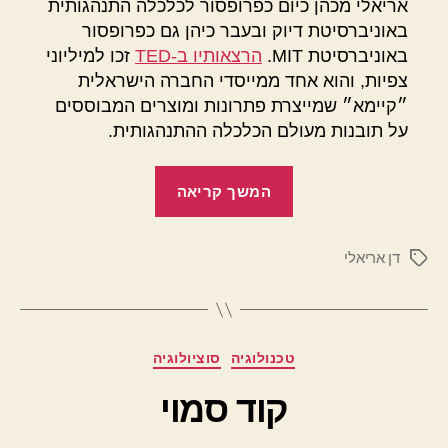
אריאלי מכהן כיום כפרופסור לכלכלה התנהגותית
באוניברסיטת דיוק ובעבר כיהן גם כפרופסור
באוניברסיטת MIT.
הרצאותיו ב-TED
זכו למיליוני
צפיות, והוא אחד ממייסדי החברה הישראלית
״קיימא״ שמייצרת פתרונות ומוצרים המבוססים
על תובנות מעולם הכלכלה ההתנהגותית.
"לא
המשך קריאה
רציונלי
ולא
דן אריאלי
במקרה"
תגיות
מ
קטגוריות
טכנולוגיה
סוציולוגיה
א
ת
קוד סמוי
מ
ת