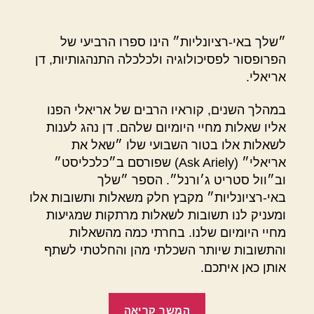
״שלך באי-רציונליות״ הינו ספרו הרביעי של
הפרופסור לפסיכולוגיה ולכלכלה התנהגותיות, דן
אריאלי.
במהלך השנים, קוראיו הרבים של אריאלי הפנו
אליו שאלות מחיי היומיום שלהם. דן נהג לענות
לשאלות אלו בטור השבועי שלו ״שאל את
אריאלי״ (Ask Ariely) שפורסם ב״כלכליסט״
וב״וול סטריט ג׳ורנל״. הספר ״שלך
באי-רציונליות״ מקבץ חלק משאלות ותשובות אלו
ומעניק לנו תשובות לשאלות מרתקות שמגיעות
מחיי היומיום שלנו. בחרתי כמה מהשאלות
והתשובות שיותר השכלתי מהן והחלטתי לשתף
אותן כאן איתכם.
"שלך
המשך קריאה