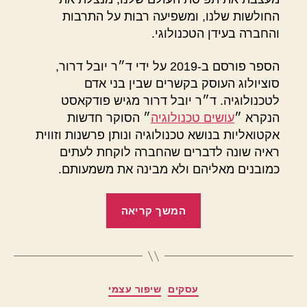
החולשות שלנו, ומשפיעה רבות על התרבות
והחברה בעידן הטכנולוגי.
הספר פורסם ב-2019 על ידי ד״ר יובל דרור,
סוציולוג העוסק בקשרים שבין בני אדם
לטכנולוגיה. ד״ר יובל דרור מגיש פודקאסט
הנקרא ״
עושים טכנולוגיה
״ הסוקר חדשות
אקטואליות בנושא טכנולוגיה ונותן פרשנות וזווית
ראיה שונה לדברים שהחברה לוקחת לעתים
כמובנים מאליהם ולא מבינה את משמעותם.
"קוד
המשך קריאה
סמוי"
מ
קטגוריות
עסקים
שיפור עצמי
א