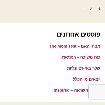
Posts
→
2
1
pagination
פוסטים אחרונים
מבחן האם – The Mom Test
כוח משיכה – Traction
שלך באי-רציונליות
יוצאים מן הכלל
מעורר השראה – Inspired
הירשם כמנוי