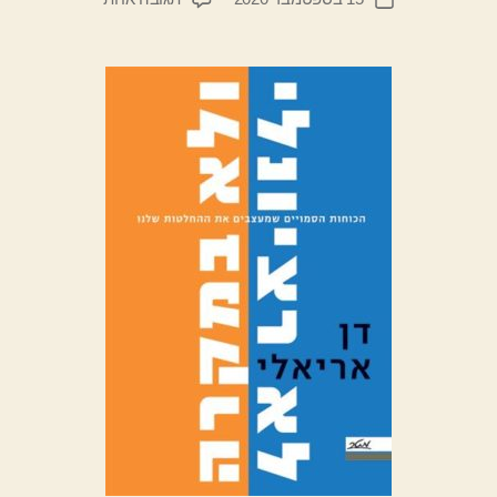
הפוסט
לא
י
פוסט
רציונלי
ד
ולא
יי
במקרה
ב