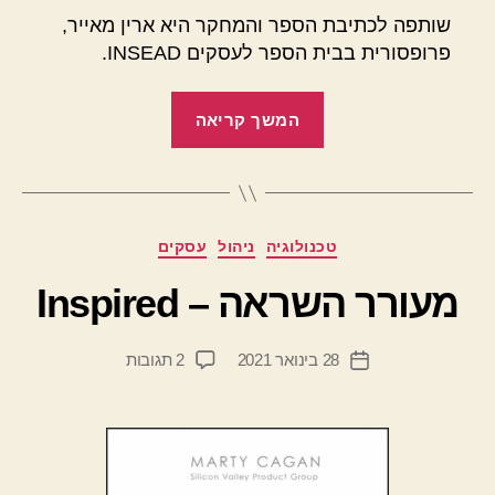
שותפה לכתיבת הספר והמחקר היא ארין מאייר,
פרופסורית בבית הספר לעסקים INSEAD.
"יוצאים
המשך קריאה
מן
הכלל"
מ
קטגוריות
טכנולוגיה
ניהול
עסקים
א
ת
מעורר השראה – Inspired
מ
ת
המחבר
על
28 בינואר 2021
2 תגובות
ן
תאריך
הפוסט
מעורר
י
פוסט
השראה
ד
–
יי
Inspired
ב