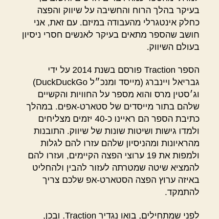
בעיקר בהלך הרוח והחשיבה על שיווק והפצה
כחלק אינטגרלי מהעבודה במיזם. עם זאת, אני
חושב שהספר מתאים בעיקר לאנשים חסרי ניסיון
בעולם השיווק.
הספר Traction פורסם בשנת 2014 על ידי
גבריאל ויינברג (מייסד ומנכ״ל DuckDuckGo)
וג׳סטין מרס והוא מספר על החוויות והקשיים
שלהם בתור מייסדים של סטארט-אפים. במהלך
כתיבת הספר הם ראיינו כ-40 יזמים מצליחים
ולמדו גישות ושיטות שונות של שיווק. התובנות
מהראיונות ומהניסיון שלהם עזרו להם לגלות
ולמפות את 19 ערוצי הפצה הקיימים, ועזרו להם
להמציא שיטה שמטרתה לעזור להבין ולהחליט
באיזה ערוץ הפצה הסטארט-אפ שלכם צריך
להתמקד.
לפני שמתחילים, בואו נגדיר Traction. ובכן,