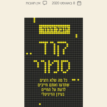
המחבר
על
8 באוגוסט 2020
אין תגובות
ן
תאריך
הפוסט
קוד
י
פוסט
סמוי
ד
יי
ב