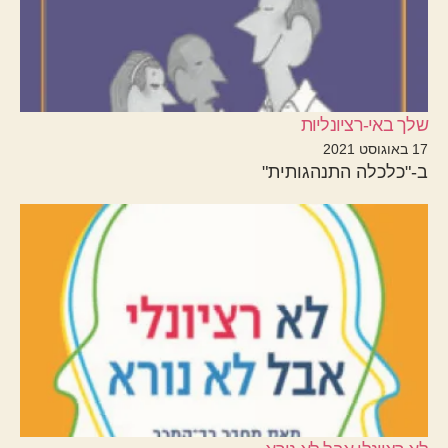
שלך באי-רציונליות
17 באוגוסט 2021
ב-"כלכלה התנהגותית"