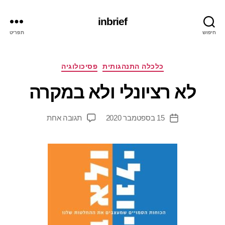
inbrief
חיפוש
תפריט
מ
קטגוריות
כלכלה התנהגותית
פסיכולוגיה
א
ת
לא רציונלי ולא במקרה
מ
ת
המחבר
על
15 בספטמבר 2020
תגובה אחת
ן
תאריך
הפוסט
לא
י
פוסט
רציונלי
ד
ולא
יי
במקרה
ב