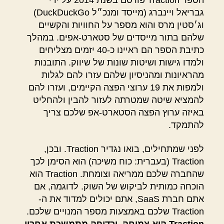
הספר Traction פורסם בשנת 2014 על ידי
גבריאל ויינברג (מייסד ומנכ״ל DuckDuckGo)
וג׳סטין מרס והוא מספר על החוויות והקשיים
שלהם בתור מייסדים של סטארט-אפים. במהלך
כתיבת הספר הם ראיינו כ-40 יזמים מצליחים
ולמדו גישות ושיטות שונות של שיווק. התובנות
מהראיונות ומהניסיון שלהם עזרו להם לגלות
ולמפות את 19 ערוצי הפצה הקיימים, ועזרו להם
להמציא שיטה שמטרתה לעזור להבין ולהחליט
באיזה ערוץ הפצה הסטארט-אפ שלכם צריך
להתמקד.
לפני שמתחילים, בואו נגדיר Traction. ובכן,
Traction (בעברית: כוח משיכה) הוא הסימן לכך
שהחברה שלכם ממריאה וצומחת. Traction הוא
הוכחה כמותית לביקוש של השוק. לדוגמה, אם
אתם חברת SaaS, אתם יכולים למדוד את ה-
Traction שלכם באמצעות מספר המנויים שלכם.
Traction הוא צמיחה, ורדיפה מתמשכת אחריו