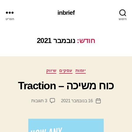
inbrief
חיפוש
תפריט
חודש:
נובמבר 2021
מ
קטגוריות
יזמות
עסקים
שיווק
א
ת
כוח משיכה – Traction
מ
ת
המחבר
על
16 בנובמבר 2021
3 תגובות
ן
תאריך
הפוסט
כוח
י
פוסט
משיכה
ד
–
יי
Traction
ב