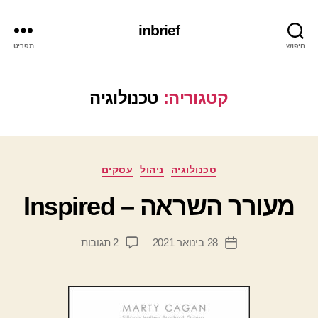
inbrief
חיפוש
תפריט
קטגוריה:
טכנולוגיה
מ
קטגוריות
טכנולוגיה
ניהול
עסקים
א
ת
מעורר השראה – Inspired
מ
ת
המחבר
על
28 בינואר 2021
2 תגובות
ן
תאריך
הפוסט
מעורר
י
פוסט
השראה
ד
–
יי
Inspired
ב