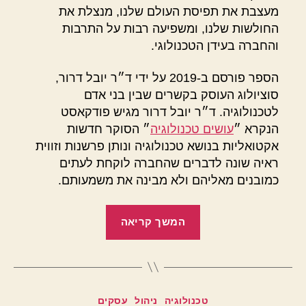
מעצבת את תפיסת העולם שלנו, מנצלת את
החולשות שלנו, ומשפיעה רבות על התרבות
והחברה בעידן הטכנולוגי.
הספר פורסם ב-2019 על ידי ד״ר יובל דרור,
סוציולוג העוסק בקשרים שבין בני אדם
לטכנולוגיה. ד״ר יובל דרור מגיש פודקאסט
הנקרא ״
עושים טכנולוגיה
״ הסוקר חדשות
אקטואליות בנושא טכנולוגיה ונותן פרשנות וזווית
ראיה שונה לדברים שהחברה לוקחת לעתים
כמובנים מאליהם ולא מבינה את משמעותם.
"קוד
המשך קריאה
סמוי"
מ
קטגוריות
טכנולוגיה
ניהול
עסקים