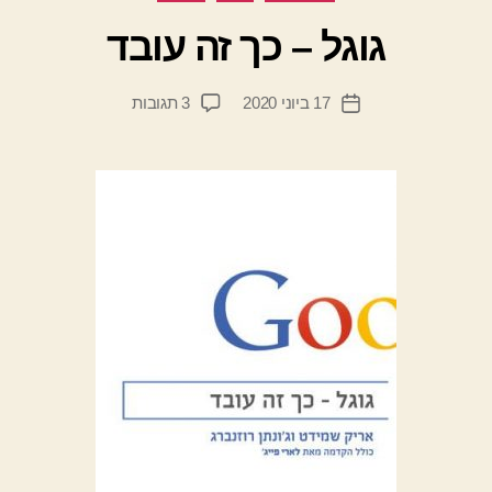
א
ת
גוגל – כך זה עובד
מ
ת
המחבר
על
17 ביוני 2020
3 תגובות
ן
תאריך
הפוסט
גוגל
י
פוסט
–
ד
כך
יי
זה
ב
עובד