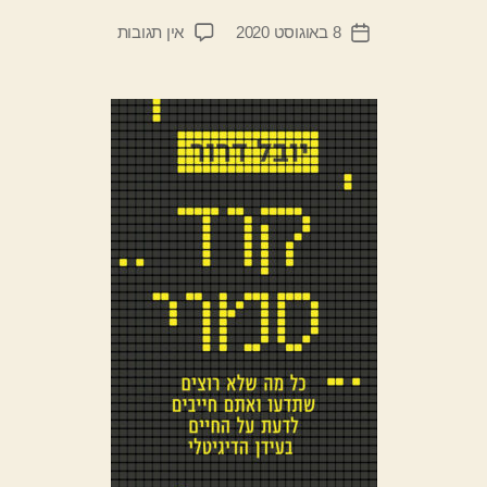
ת
המחבר
על
8 באוגוסט 2020
אין תגובות
ן
תאריך
הפוסט
קוד
י
פוסט
סמוי
ד
יי
ב