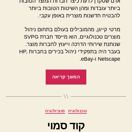
אדם שסקרן לדעת כיצד חברות המוצר הטובות
ביותר עובדות ומהן השיטות הטובות ביותר
להבטיח חדשנות מוצרית באופן עקבי.
מרטי קייגן, מהמובילים בעולם בתחום ניהול
מוצרים טכנולוגיים, הוא מייסד חברת SVPG
שנותנת שירותי הדרכה וייעוץ לחברות מוצר.
בעבר היה בתפקידי ניהול בכירים בחברות HP,
Netscape ו-eBay.
"מעורר
המשך קריאה
השראה
–
Inspired"
מ
קטגוריות
טכנולוגיה
סוציולוגיה
א
ת
קוד סמוי
מ